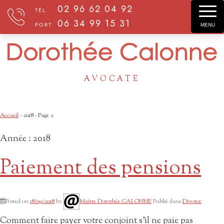
02 96 62 04 92
TÉL
06 34 99 15 31
PORT
MENU
AVOCATE
Accueil
›
2018
›
Page 2
Année :
2018
Paiement des pensions
Posted on
18/09/2018
by
Maître Dorothée CALONNE
Publié dans
Divorce
Comment faire payer votre conjoint s’il ne paie pas